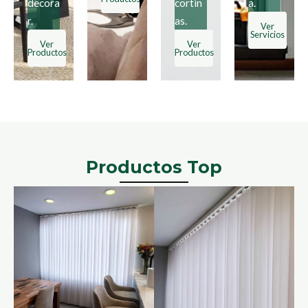
decora
cortin
a.
r.
as.
Ver
Servicios
Ver
Ver
Productos
Productos
Productos Top